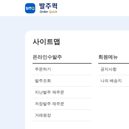
사이트맵
온라인수발주
회원메뉴
주문하기
공지사항
발주조회
나의 배송지
지난발주 재주문
저장발주 재주문
거래원장